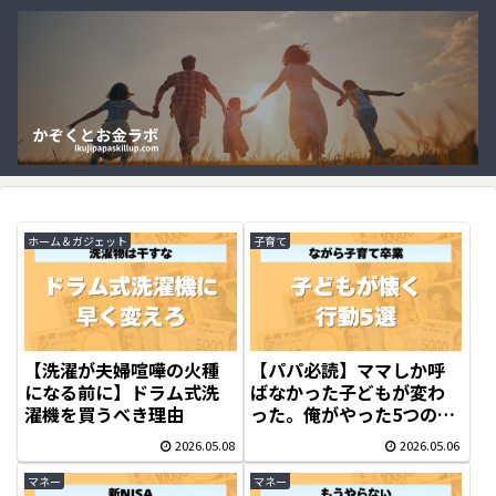
ホーム＆ガジェット
子育て
【洗濯が夫婦喧嘩の火種
【パパ必読】ママしか呼
になる前に】ドラム式洗
ばなかった子どもが変わ
濯機を買うべき理由
った。俺がやった5つの習
慣
2026.05.08
2026.05.06
マネー
マネー