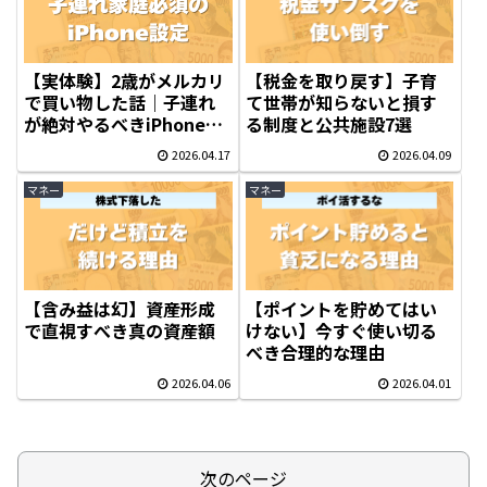
【実体験】2歳がメルカリ
【税金を取り戻す】子育
で買い物した話｜子連れ
て世帯が知らないと損す
が絶対やるべきiPhone設
る制度と公共施設7選
定２選
2026.04.17
2026.04.09
マネー
マネー
【含み益は幻】資産形成
【ポイントを貯めてはい
で直視すべき真の資産額
けない】今すぐ使い切る
べき合理的な理由
2026.04.06
2026.04.01
次のページ