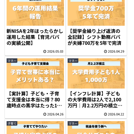
新NISAを2年ほったらかし
【奨学金繰り上げ返済の
運用した結果【育児パパ
全記録】シフト勤務パパ
の実績公開】
が夫婦700万を5年で完済
2026.05.03
2026.04.29
マネー
マネー
【実計算】子ども・子育
【インフレ計算】子ども
て支援金は本当に得？80
の大学費用は2人で2,100
歳時点の黒字はたった10
万円｜月2.2万円の積立で
万円だった
間に合う？
2026.04.26
2026.04.22
子育て
マネー