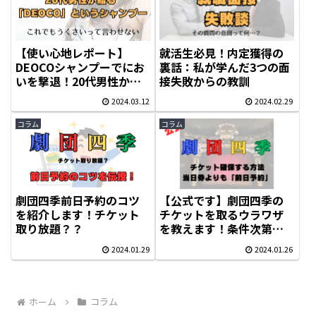
【使い心地レポート】
就活生必見！内定獲得の
DEOCOシャンプーでにお
裏話：私が学んだ3つの面
いを撃退！20代男性から
接失敗からの教訓
のニオイケア
2024.03.12
2024.02.29
コラム
コラム
劇団四季前日予約のコツ
【公式です】劇団四季の
を紹介します！チケット
チケットを取るウラワザ
取り放題？？
を教えます！条件次第で
は超良席も！当日券も見
2024.01.29
2024.01.26
逃すな！
ホーム
コラム