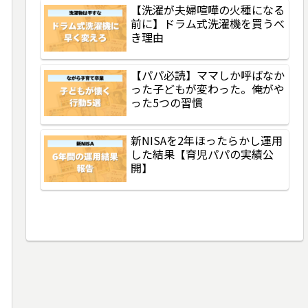
【洗濯が夫婦喧嘩の火種になる
前に】ドラム式洗濯機を買うべ
き理由
【パパ必読】ママしか呼ばなか
った子どもが変わった。俺がや
った5つの習慣
新NISAを2年ほったらかし運用
した結果【育児パパの実績公
開】